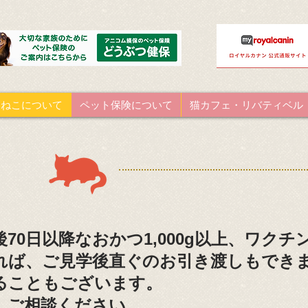
こねこについて
ペット保険について
猫カフェ・リバティベル
後70日以降なおかつ1,000g以上、ワク
れば、ご見学後直ぐのお引き渡しもでき
れることもございます。
、ご相談ください。