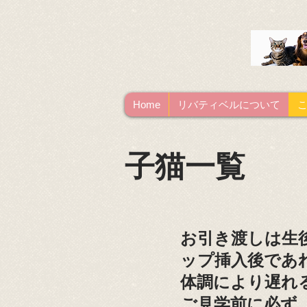
Home
リバティベルについて
子猫一覧
​お引き渡しは生
ップ挿入後であ
​体調により遅
​ご見学前に必ず