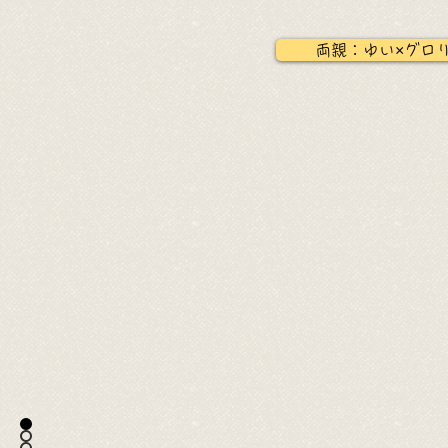
両親：ゆい×グロ