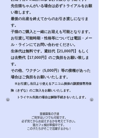
先住猫ちゃんがいる場合は必ず
トライアルをお願
い致します。
最後の出産を終えてからのお引き渡しになりま
す。
子猫のご購入と一緒にお迎えも可能となります。
​お引渡し可能時期・性格等については
​電話・
メー
ル・
ラインにてお問い合わせください。
​生
体代は無料です。避妊代【21
,000円】もしく
は去勢代【17,000円】の
ご
負担をお願
い致
し
ま
す。
その他、ワクチン（5,000円）等
の接種があった
場合はご負担をお願いいたします。
※お引渡し当日より使えるアニコム損保の譲渡猫専用保
険（きずな）のご加入をお願いいたします。
トライヤル失敗の場合は解除手続きをいたします。
里親募集の子達
ご見学はいつでも可能です。
​必ず見てからお迎えするかを考えて下さい。
​猫カフェ検討準備中です。
この子たちがそこで活躍するかも！