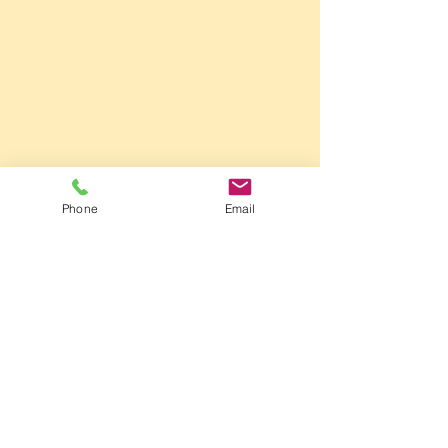
Phone
Email
ペトハピさんの
太鼓判ブリーダー
に紹介されました
トイガー
ベンガル
2025年6月23日