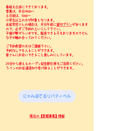
看板も立派にできております。
営業は、平日14:00〜
土日祝は、10:00〜
小学生以上の方が対象となります。
未就学児さんの場合は、平日午前に
貸切プラン
があります
ので、必ずご予約の上いらして下さい。
​子猫が勢ぞろい中です。販売できる子もおりますのでどん
な子か触れ合ってみてください。
ご予約希望の方はご連絡下さい。
予約なしでも入ることができます。
皆さんにお会いできること楽しみにしています。
25日から使えるオープン記念割引券をご活用ください。
​ラインのお友達追加で受け取ることができます。
にゃんほてるリバティベル
​現在の【里親募集】情報